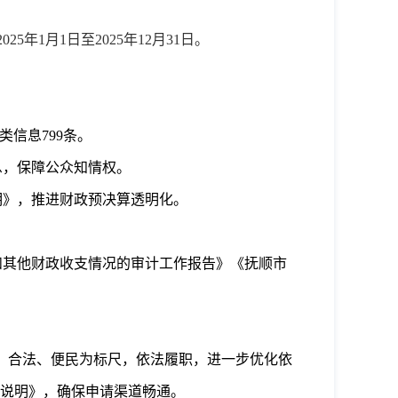
2025
年
1
月
1
日至
2025
年
12
月
31
日。
类信息
799
条。
息，保障公众知情权。
明》，推进财政预决算透明化。
和其他财政收支情况的审计工作报告》《抚顺市
、合法、便民为标尺，依法履职，进一步优化依
说明》，确保申请渠道畅通
。