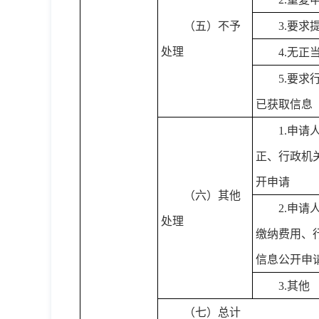
（五）不予
3.要求
处理
4.无
5.要
已获取信息
1.申
正、行政机
开申请
（六）其他
2.申
处理
缴纳费用、
信息公开申
3.其他
（七）总计