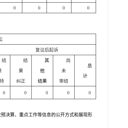
0
0
0
0
讼
复议后起诉
结
结
其
尚
总
果
果
他
未
计
持
纠正
结果
审结
0
0
0
0
0
政预决算、重点工作等信息的公开方式和展现形