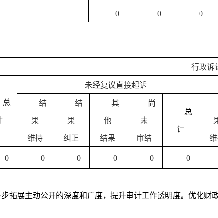
0
0
0
行政诉
未经复议直接起诉
总
结
结
其
尚
总
计
果
果
他
未
计
维持
纠正
结果
审结
维
0
0
0
0
0
0
一步拓展主动公开的深度和广度，提升审计工作透明度。优化财