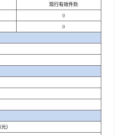
现行有效件
数
0
0
万元）