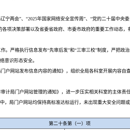
5
辽宁两会
”
、
“2025
年国家网络安全宣传周
”
、
“
党的二十届中央委
的各项决策部署以及省委省政府、市委市政府的重要工作动态，
工作。严格执行信息发布
“
先审后发
”
和
“
三审三校
”
制度，严把政治
络意识形态安全。
局门户网站发布信息内容的通知》，组织全局各科室开展内容自
市审计局门户网站管理的通知》，
进一步
压实
相关科室的
主体责
中，局门户网站均保持高标准达标运行，未出现重大安全问题或
第二十条第（一）项