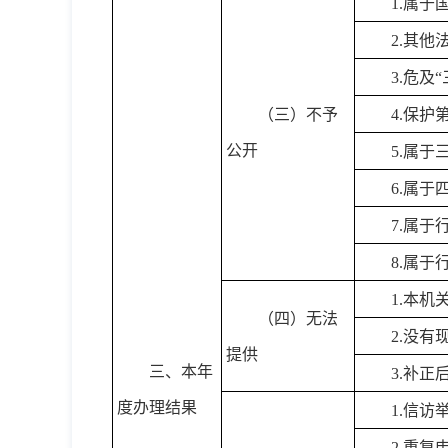
1.属于
2.其
3.危及
（三）不予
4.保护
公开
5.属
6.属于
7.属于
8.属于
1.本
（四）无法
2.没
提供
三、本年
3.补
度办理结果
1.信访
2.重复