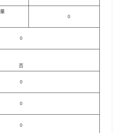
量
0
0
否
0
0
0