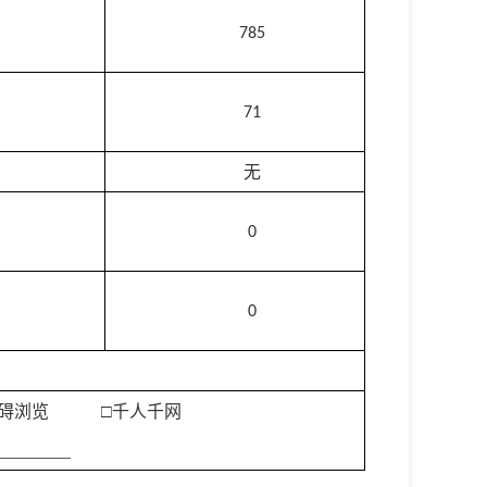
785
71
无
0
0
障碍浏览 □千人千网
________