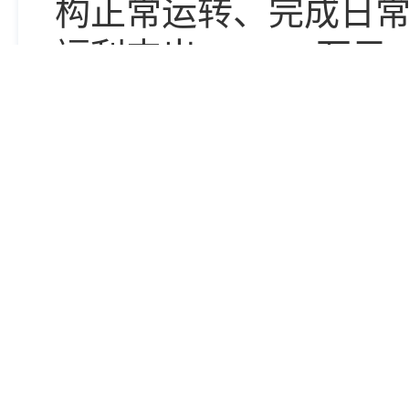
构正常运转、完成日
福利支出
1734.12
万元
品和服务支出
174.38
万
2.项目支出
29.56
万
业务支出。
3.上缴上级支出
0
万
4.经营支出
0
万元。
5.对附属单位补助
与上年相比，今年
因：
追加绩效预算等