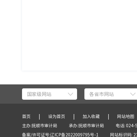
国家级网站
各省市网站
|
|
|
首页
设为首页
加入收藏
网站地图
主办:抚顺市审计局
承办:抚顺市审计局
电话: 024-
备案/许可证号:辽ICP备2022009795号-1
网站标识码: 21