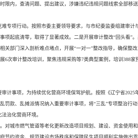
时限内，查清问题、提出建议，涉嫌违纪违规问题线索全部移送
坚克难专项行动。按照市委主要领导要求，与市纪委监委组建审计
改事项起底清零，取得了显著成效。二是开展审计整改“回头看”。
相关部门深入剖析难点堵点，开展“一对一”整改指导，确保整
6次审计整改培训，聚焦违规采购等7类典型案例，培训388家
要审计事项，为持续优化营商环境保驾护航。按照《辽宁省202
乱罚款、乱摊派情况纳入重要审计事项，将“三乱”专项整治行动
化法治化营商环境。
。对城市燃气管道等老化更新改造项目规划、建设、资金使用和
府节约资金、规范建设市场秩序和保障民生项目顺利实施做出贡