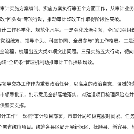
审计实施方案编制、实施方案执行等五个方面工作，从审计业务
改“回头看”专项行动，推动审计整改工作取得阶段性突破。
升审计工作科学化、规范化水平。一是强化政治引领，全面加强组
“党组统筹、领导牵头、科室协同、全员参与”的工作格局。二
务全流程，梳理出五大类81项突出问题。三是实施五大行动，靶
过构建“全链条”管理机制助推审计工作提质增效。
落实领导交办工作作为重要政治任务，以高度的政治自觉、强烈的
市领导批示，批示意见全部落地落实。对建设项目梳理风险点并
供坚实支撑。
照审计工作“一盘棋”审计项目部署，市审计局积极克服时间紧、
15个署省统审项目。统筹各县区局开展新抚区、抚顺县、新宾县