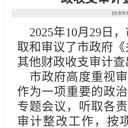
【信息来源
202
5
年
10
月
29
日，
取和审议了市政府《
其他财政收支
审计查
市政府高度重视审
作为
一项
重要的政
专题会议
，
听取
各
审计整改工作
，按