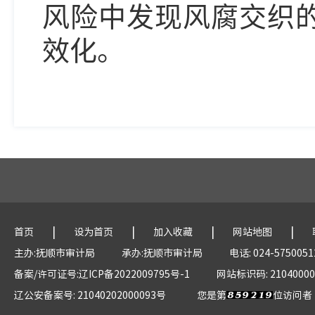
风险中发现风腐交织
效化。
|
|
|
|
首页
设为首页
加入收藏
网站地图
主办:抚顺市审计局
承办:抚顺市审计局
电话: 024-5750051
备案/许可证号:辽ICP备2022009795号-1
网站标识码: 21040000
辽公安备案号: 21040202000093号
您是第
位访问者