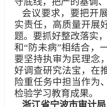
守底线，把严的基调
会议要求，要把开
实责任，高质量开展
题。要抓好整改落实，坚
和“防未病”相结合，
要坚持执审为民理念
好调查研究法宝，在
险重任务中担当作为
检验学习教育成果。
浙江省宁波市审计局