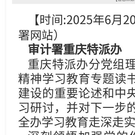
【时间:2025年6月
署
网
站）
审计署重庆特派办
重庆特派办分党组
精神学习教育专题读
建设的重要论述和中
习研讨，并对下一步
全办学习教育走深走