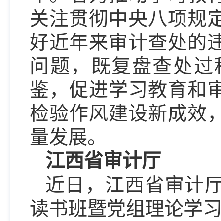
关注贯彻中央八项规
好近年来审计查处的
问题，既复盘查处过
鉴，促进学习教育和
检验作风建设新成效
量发展。
江西省审计厅
近日，江西省审计
读书班暨党组理论学