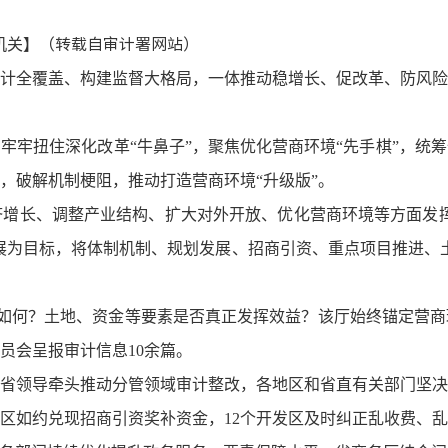
】（转载自
审计署
网
站）
机关
计全覆盖、构建监督大格局，一体推动稳增长、促改革、防风险
牢牢扭住深化改革“牛鼻子”，聚焦优化营商环境“先手棋”，统
，破解机制梗阻，推动打造营商环境“升级版”。
经济增长、调整产业结构、扩大对外开放、优化营商环境等方面发
展为目标，将体制机制、规划发展、招商引资、重点项目推进、
革进展如何？土地、资金等要素是否真正发挥效益？该厅始终锚定营
员会呈报审计信息10余篇。
省领导牵头推动分管领域审计整改，各地区和省直有关部门坚决
发区如约兑现招商引资奖补资金，12个开发区及时纠正乱收费、乱