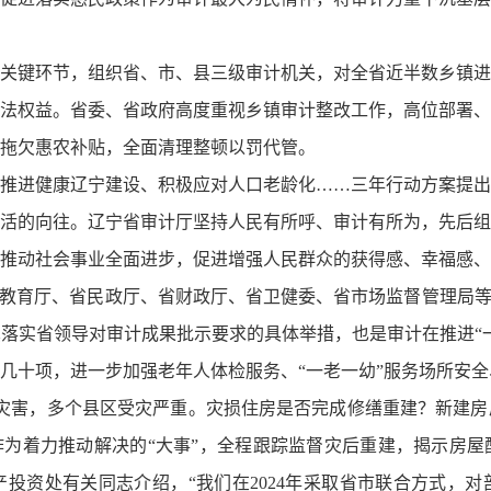
关键环节，组织省、市、县三级审计机关，对全省近半数乡镇进
法权益。省委、省政府高度重视乡镇审计整改工作，高位部署、
拖欠惠农补贴，全面清理整顿以罚代管。
推进健康辽宁建设、积极应对人口老龄化……三年行动方案提出
活的向往。辽宁省审计厅坚持人民有所呼、审计有所为，先后组
推动社会事业全面进步，促进增强人民群众的获得感、幸福感、
省教育厅、省民政厅、省财政厅、省卫健委、省市场监督管理局等
落实省领导对审计成果批示要求的具体举措，也是审计在推进“
几十项，进一步加强老年人体检服务、“一老一幼”服务场所安
洪涝灾害，多个县区受灾严重。灾损住房是否完成修缮重建？新建
作为着力推动解决的“大事”，全程跟踪监督灾后重建，揭示房
投资处有关同志介绍，“我们在2024年采取省市联合方式，