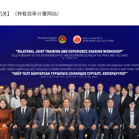
】（转载自审计署
网
站）
机关