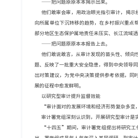
——把问题原原本本揭示出来。
他们敢审会审，用政治眼光指引审计，揭示
向所属单位下沉转移的趋势，在乡村振兴重点帮
部分地区生态保护属地责任未压实、长江流域透
——把问题原原本本报告上去。
他们敢说敢言，从审计发现的苗头性、倾向
题、反映了一批重大安全隐患，得到中央领导同
出对策建议，为党中央决策提供参考依据，同
展的征程中愈发鲜明。
以研究型审计提升监督效能
“审计面对的发展环境和经济形势复杂多变
审计署党组深刻认识到，开展研究型审计是
“十四五”期间，审计署党组提出将研究工
出，署党组成员每人每年深入基层调研、到审计