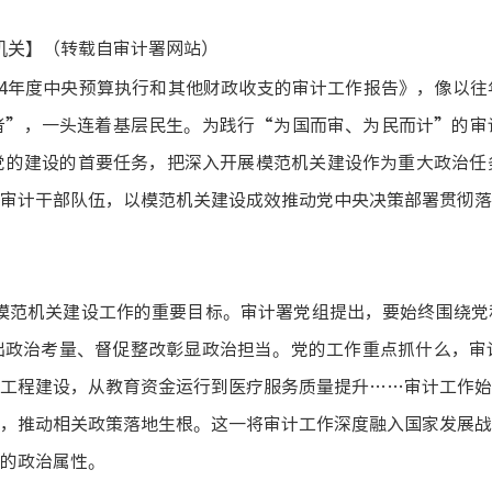
】（转载自审计署
网
站）
机关
24年度中央预算执行和其他财政收支的审计工作报告》，像以
者”，一头连着基层民生。为践行“为国而审、为民而计”的审
党的建设的首要任务，把深入开展模范机关建设作为重大政治任
审计干部队伍，以模范机关建设成效推动党中央决策部署贯彻落
模范机关建设工作的重要目标。审计署党组提出，要始终围绕党
出政治考量、督促整改彰显政治担当。党的工作重点抓什么，审
工程建设，从教育资金运行到医疗服务质量提升
……审计工作始
，推动相关政策落地生根。这一将审计工作深度融入国家发展战
的政治属性。