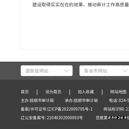
建设取得实实在在的效果，推动审计工作高质量
国家级网站
各省市网站
|
|
|
首页
设为首页
加入收藏
网站地图
主办:抚顺市审计局
承办:抚顺市审计局
电话: 024-
备案/许可证号:辽ICP备2022009795号-1
网站标识码: 21
辽公安备案号: 21040202000093号
您是第