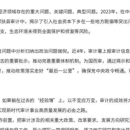
经济领域存在的重大问题、关键问题、典型问题。
2023年，
扶县审计中，揭示了引入社会资本下乡在一些地方跑偏等突出问
支、生态环境未得到全面保护和修复等风险。
性问题中分析归纳出政治问题端倪。近
4年，审计署上报审计信
志的重要批示，推动完善重要体制机制。为国而审，通过揭示和
时，推动政策落实走好“最后一公里”，确保党中央政令畅通。
，如果躺在过去的‘经验簿’上，以不变应万变，审计的成效将
实现新时代审计事业高质量发展的必由之路。
作前置，把审计涉及的相关重大政策、改革要求、发展方向研究
现场指导工作，至少撰写一篇调研报告。坚决做实研究型审计是