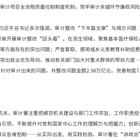
审计项目全流程质量控制制度机制，筑牢审计关键环节廉政风险
习近平总书记多次强调，审计整改
“下半篇文章”与揭示问题“
探索开展审计整改“回头看”。在民生领域，聚焦基本医疗保险
等方面存在的突出问题；严查套取、挪用城乡义务教育补助经费
突出就业优先导向，推动有关部门加大对重点群体的帮扶力度…
对审计出来的问题，共整改问题金额2.36万亿元，完善制度71
机关，审计署注重把模范机关建设与部门工作宗旨、工作职责结
治引领，不断提升对党和国家中心工作的理解力与把握力；创新
群众急难愁盼……从实际出发、用实践检验，审计署在“讲政治