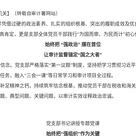
】（转载自审计署
网
站）
机关
凭借过硬的政治素养、扎实的组织根基、突出的履职成效及优良
最高肯定，更是支部全体党员干部践行“为国而审、为民而计”初
始终把 “强政治” 摆在首位
让审计监督锚定“国之大者”
信念。党支部严格落实“第一议题”制度，坚持把学习贯彻习近
任务，融入“三会一课”等日常学习和审计项目全过程。
补足精神之钙，持续筑牢信念根基，推动党员干部在税收和海关
题、典型问题、关键问题，以审计实效诠释政治忠诚。
党支部书记讲授专题党课
始终把“强组织”作为关键