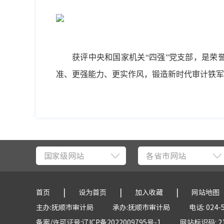
获评中央和国家机关“四强”党支部，是荣
准、更强能力、更实作风，锻造新时代审计铁军
国家级网站
各省市网站
|
|
|
首页
设为首页
加入收藏
网站地图
主办:抚顺市审计局
承办:抚顺市审计局
电话: 024-
备案/许可证号:辽ICP备2022009795号-1
网站标识码: 21